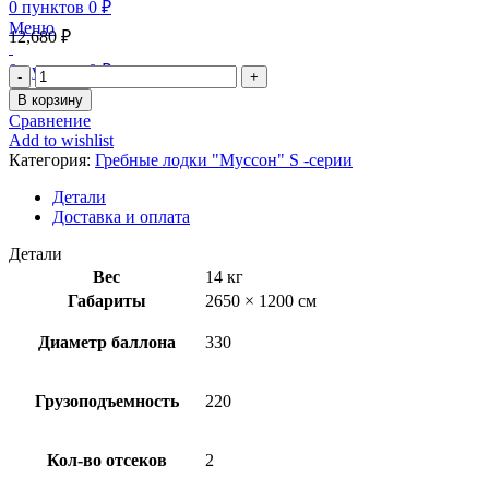
0
пунктов
0
₽
Меню
12,680
₽
0
пунктов
0
₽
В корзину
Сравнение
Add to wishlist
Категория:
Гребные лодки "Муссон" S -серии
Детали
Доставка и оплата
Детали
Вес
14 кг
Габариты
2650 × 1200 см
Диаметр баллона
330
Грузоподъемность
220
Кол-во отсеков
2